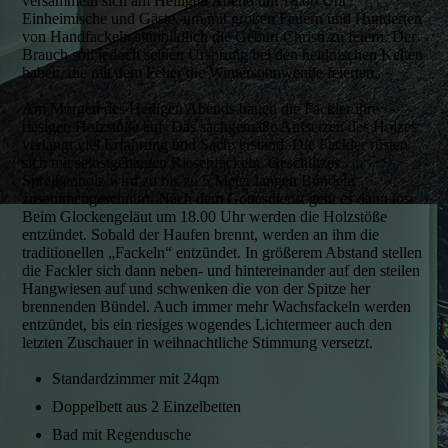
versammeln sich am Heiligen Abend um 18.00 Uhr
Einheimische und Gäste, um mit großen Feuern und Hunderten
von Handfackeln sinnbildlich die Geburt Christi zu feiern. Der
Brauch soll jedoch seinen Ursprung bei den heidnischen Kelten
haben, die mit dem Feuer die Wintersonnwende feierten.
Am Morgen des Heiligen Abends bauen die Fackler ihre
riesigen Holzstöße auf. Das sachgemäße Aufsetzen des Holzes
verlangt viel Erfahrung und Sachverstand. Die Fackler rüsten
sich mit selbstgebauten Riesenfackeln. Geschlitzes
Spreißenholz wird zu bis zu 5 Meter langen Bündeln
zusammengeschnürt. Nach dem Gottesdienst geht es dann los.
Beim Glockengeläut um 18.00 Uhr werden die Holzstöße
entzündet. Sobald der Haufen brennt, werden an ihm die
traditionellen „Fackeln“ entzündet. In größerem Abstand stellen
die Fackler sich dann neben- und hintereinander auf den steilen
Hangwiesen auf und schwenken die von der Spitze her
brennenden Bündel. Auch immer mehr Wachsfackeln werden
entzündet, bis ein riesiges wogendes Lichtermeer auch den
letzten Zuschauer in weihnachtliche Stimmung versetzt.
Standardzimmer mit 24qm
Doppelbett aus 2 Einzelbetten
Bad mit Regendusche