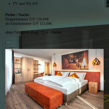
TV und WLAN
Preise / Nacht:
Doppelzimmer Ü/F 150,00€
als Einzelzimmer Ü/F 115,00€
ohne Frühstück abzgl. 15,-€ / Person