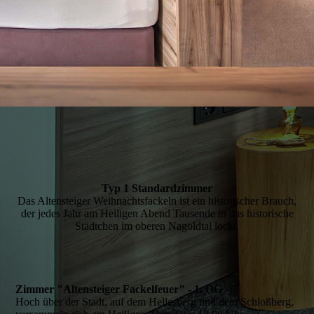
Typ 1 Standardzimmer
Das Altensteiger Weihnachtsfackeln ist ein historischer Brauch,
der jedes Jahr am Heiligen Abend Tausende in das historische
Städtchen im oberen Nagoldtal lockt.
Zimmer "Altensteiger Fackelfeuer" - 1. OG
Hoch über der Stadt, auf dem Hellesberg und dem Schloßberg,