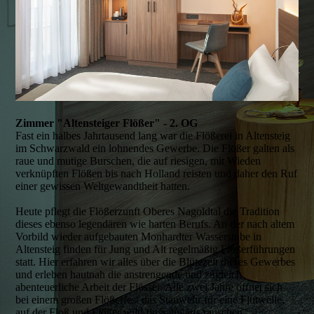
Zimmer "Altensteiger Flößer" - 2. OG
Fast ein halbes Jahrtausend lang war die Flößerei in Altensteig
im Schwarzwald ein lohnendes Gewerbe. Die Flößer galten als
raue und mutige Burschen, die auf riesigen, mit Wieden
verknüpften Flößen bis nach Holland reisten und daher den Ruf
einer gewissen Weltgewandtheit hatten.
Heute pflegt die Flößerzunft Oberes Nagoldtal die Tradition
dieses ebenso legendären wie harten Berufs. An der nach altem
Vorbild wieder aufgebauten Monhardter Wasserstube in
Altensteig finden für Jung und Alt regelmäßig Flößerführungen
statt. Hier erfahren wir alles über die Blütezeit dieses Gewerbes
und erleben hautnah die anstrengende und zugleich
abenteuerliche Arbeit der Flösser. Alle zwei Jahre öffnet sich
bei einem großen Flößerfest das Stauwehr für eine Flutwelle,
auf der Floß und Flößer wild flussabwärts rauschen.