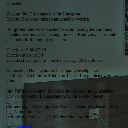
Haustiere.
Zugang fürs Gästehaus nur für Hausgäste.
Externe Besucher müssen angemeldet werden.
Bei grober oder vorsätzlicher Verschmutzung des Zimmers
behalten wir uns vor eine angemessene Reinigungspauschale
gesondert in Rechnung zu stellen.
Check-in 15:00-22:00
Check-out bis 10:30
Late Check out (wenn Zimmer frei ist) zzgl. 20,-€ / Stunde
Zu unserem Haus gehören 4 Tiefgaragenstellplätze,
die für eine Gebühr in Höhe von 12,-€ / Tag gemietet werden
können.
Ihre Fahrräder können Sie gerne in unserer Garage abstellen,
wo wir auch eine E-Ladestation für Ihr E-Bike haben.
Stornierungen bis 3 Tage vor Anreise kostenfrei, danach 50 %
des Zimmerpreises.
Absage am Anreisetag 100% des Zimmerpreises.
Mehr erfahren •