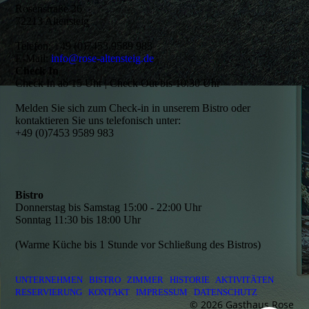
Rosenstraße 26
72213 Altensteig
Telefon: +49 (0)7453 9589 983
E-Mail:
info@rose-altensteig.de
Check In
Check In ab 15 Uhr | Check Out bis 10:30 Uhr
Melden Sie sich zum Check-in in unserem Bistro oder
kontaktieren Sie uns telefonisch unter:
+49 (0)7453 9589 983
Bistro
Donnerstag bis Samstag 15:00 - 22:00 Uhr
Sonntag 11:30 bis 18:00 Uhr
(Warme Küche bis 1 Stunde vor Schließung des Bistros)
UNTERNEHMEN
BISTRO
ZIMMER
HISTORIE
AKTIVITÄTEN
RESERVIERUNG
KONTAKT
IMPRESSUM
DATENSCHUTZ
© 2026 Gasthaus Rose